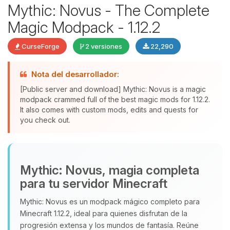
Mythic: Novus - The Complete
Magic Modpack - 1.12.2
CurseForge
2 versiones
22,290
Yupi, por fin alguien con quien
Nota del desarrollador:
hablar! Soy Choupy, tu pequeno
asistente de BoxToPlay. Cuentame
[Public server and download] Mythic: Novus is a magic
que necesitas y moveré mis
modpack crammed full of the best magic mods for 1.12.2.
It also comes with custom mods, edits and quests for
pequenos circuitos para ayudarte.
you check out.
06/08/2026 16:36
Mythic: Novus, magia completa
para tu servidor Minecraft
Mythic: Novus es un modpack mágico completo para
Minecraft 1.12.2, ideal para quienes disfrutan de la
progresión extensa y los mundos de fantasía. Reúne