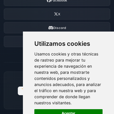
Facebook
X
Discord
Foro
Utilizamos cookies
Usamos cookies y otras técnicas
de rastreo para mejorar tu
experiencia de navegación en
nuestra web, para mostrarte
contenidos personalizados y
MÉTODOS DE PAGO ACEPTADOS
anuncios adecuados, para analizar
el tráfico en nuestra web y para
comprender de donde llegan
nuestros visitantes.
🍪
Aceptar