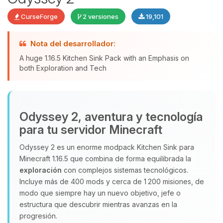
CurseForge
2 versiones
19,101
Nota del desarrollador:
Yupi, por fin alguien con quien
A huge 1.16.5 Kitchen Sink Pack with an Emphasis on
hablar! Soy Choupy, tu pequeno
both Exploration and Tech
asistente de BoxToPlay. Cuentame
que necesitas y moveré mis
pequenos circuitos para ayudarte.
Odyssey 2, aventura y tecnología
09/08/2026 10:20
para tu servidor Minecraft
Odyssey 2 es un enorme modpack Kitchen Sink para
Minecraft 1.16.5 que combina de forma equilibrada la
exploración
con complejos sistemas tecnológicos.
Incluye más de 400 mods y cerca de 1 200 misiones, de
modo que siempre hay un nuevo objetivo, jefe o
estructura que descubrir mientras avanzas en la
progresión.