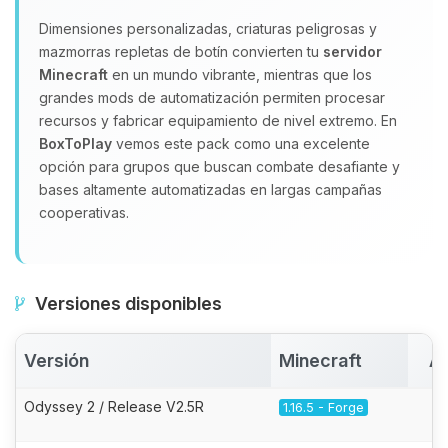
Dimensiones personalizadas, criaturas peligrosas y
mazmorras repletas de botín convierten tu
servidor
Minecraft
en un mundo vibrante, mientras que los
grandes mods de automatización permiten procesar
recursos y fabricar equipamiento de nivel extremo. En
BoxToPlay
vemos este pack como una excelente
opción para grupos que buscan combate desafiante y
bases altamente automatizadas en largas campañas
cooperativas.
Versiones disponibles
Versión
Minecraft
Ac
Odyssey 2 / Release V2.5R
1.16.5 - Forge