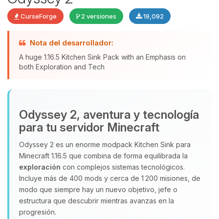
CurseForge
2 versiones
19,092
Nota del desarrollador:
Yupi, por fin alguien con quien
A huge 1.16.5 Kitchen Sink Pack with an Emphasis on
hablar! Soy Choupy, tu pequeno
both Exploration and Tech
asistente de BoxToPlay. Cuentame
que necesitas y moveré mis
pequenos circuitos para ayudarte.
Odyssey 2, aventura y tecnología
08/08/2026 13:53
para tu servidor Minecraft
Odyssey 2 es un enorme modpack Kitchen Sink para
Minecraft 1.16.5 que combina de forma equilibrada la
exploración
con complejos sistemas tecnológicos.
Incluye más de 400 mods y cerca de 1 200 misiones, de
modo que siempre hay un nuevo objetivo, jefe o
estructura que descubrir mientras avanzas en la
progresión.