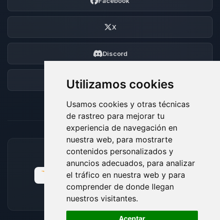
Facebook
X
Discord
Foro
Utilizamos cookies
Usamos cookies y otras técnicas
de rastreo para mejorar tu
experiencia de navegación en
nuestra web, para mostrarte
contenidos personalizados y
MÉTODOS DE PAGO ACEPTADOS
anuncios adecuados, para analizar
el tráfico en nuestra web y para
comprender de donde llegan
nuestros visitantes.
🍪
Aceptar