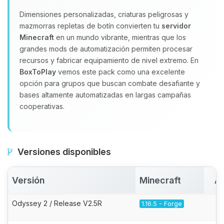
Dimensiones personalizadas, criaturas peligrosas y
mazmorras repletas de botín convierten tu
servidor
Minecraft
en un mundo vibrante, mientras que los
grandes mods de automatización permiten procesar
recursos y fabricar equipamiento de nivel extremo. En
BoxToPlay
vemos este pack como una excelente
opción para grupos que buscan combate desafiante y
bases altamente automatizadas en largas campañas
cooperativas.
Versiones disponibles
Versión
Minecraft
Ac
Odyssey 2 / Release V2.5R
1.16.5 - Forge