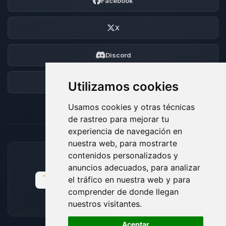
Facebook
X
Discord
Foro
Utilizamos cookies
Usamos cookies y otras técnicas
de rastreo para mejorar tu
experiencia de navegación en
nuestra web, para mostrarte
contenidos personalizados y
MÉTODOS DE PAGO ACEPTADOS
anuncios adecuados, para analizar
el tráfico en nuestra web y para
comprender de donde llegan
nuestros visitantes.
🍪
Aceptar