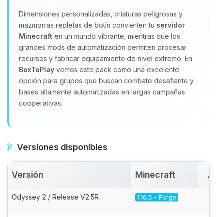
Dimensiones personalizadas, criaturas peligrosas y
mazmorras repletas de botín convierten tu
servidor
Minecraft
en un mundo vibrante, mientras que los
grandes mods de automatización permiten procesar
recursos y fabricar equipamiento de nivel extremo. En
BoxToPlay
vemos este pack como una excelente
opción para grupos que buscan combate desafiante y
bases altamente automatizadas en largas campañas
cooperativas.
Versiones disponibles
Versión
Minecraft
Ac
Odyssey 2 / Release V2.5R
1.16.5 - Forge