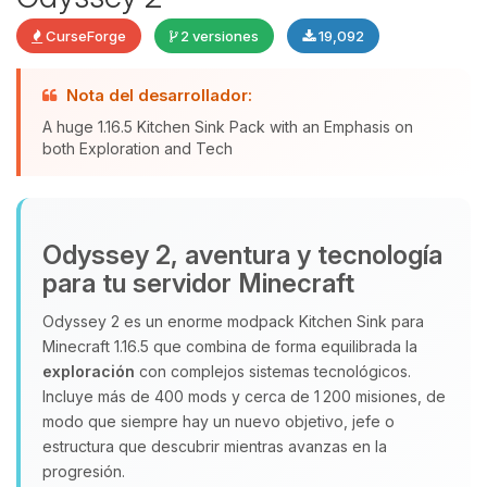
CurseForge
2 versiones
19,092
Nota del desarrollador:
Yupi, por fin alguien con quien
A huge 1.16.5 Kitchen Sink Pack with an Emphasis on
hablar! Soy Choupy, tu pequeno
both Exploration and Tech
asistente de BoxToPlay. Cuentame
que necesitas y moveré mis
pequenos circuitos para ayudarte.
Odyssey 2, aventura y tecnología
08/08/2026 04:01
para tu servidor Minecraft
Odyssey 2 es un enorme modpack Kitchen Sink para
Minecraft 1.16.5 que combina de forma equilibrada la
exploración
con complejos sistemas tecnológicos.
Incluye más de 400 mods y cerca de 1 200 misiones, de
modo que siempre hay un nuevo objetivo, jefe o
estructura que descubrir mientras avanzas en la
progresión.