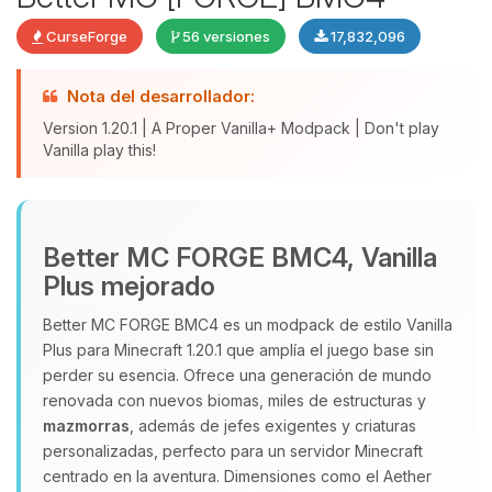
CurseForge
56 versiones
17,832,096
Nota del desarrollador:
Version 1.20.1 | A Proper Vanilla+ Modpack | Don't play
Vanilla play this!
Yupi, por fin alguien con quien
Better MC FORGE BMC4, Vanilla
hablar! Soy Choupy, tu pequeno
Plus mejorado
asistente de BoxToPlay. Cuentame
que necesitas y moveré mis
Better MC FORGE BMC4 es un modpack de estilo Vanilla
pequenos circuitos para ayudarte.
Plus para Minecraft 1.20.1 que amplía el juego base sin
perder su esencia. Ofrece una generación de mundo
09/08/2026 16:40
renovada con nuevos biomas, miles de estructuras y
mazmorras
, además de jefes exigentes y criaturas
personalizadas, perfecto para un servidor Minecraft
centrado en la aventura. Dimensiones como el Aether