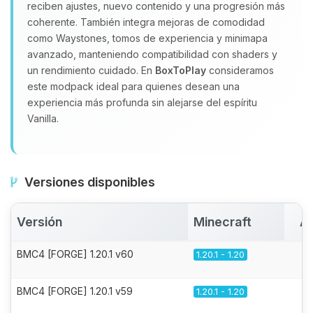
reciben ajustes, nuevo contenido y una progresión más
coherente. También integra mejoras de comodidad
como Waystones, tomos de experiencia y minimapa
avanzado, manteniendo compatibilidad con shaders y
un rendimiento cuidado. En
BoxToPlay
consideramos
este modpack ideal para quienes desean una
experiencia más profunda sin alejarse del espíritu
Vanilla.
Versiones disponibles
Versión
Minecraft
Ac
BMC4 [FORGE] 1.20.1 v60
1.20.1 - 1.20
BMC4 [FORGE] 1.20.1 v59
1.20.1 - 1.20