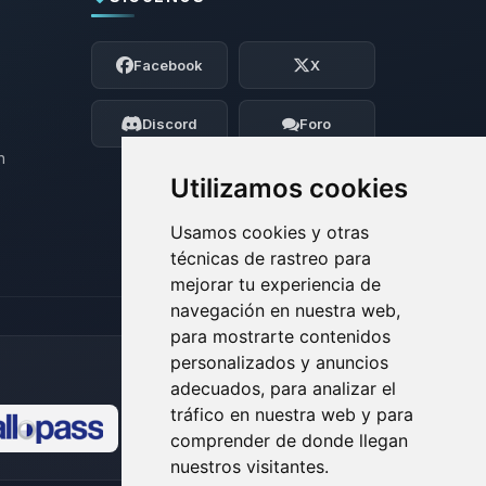
Yupi, por fin alguien con quien hablar!
Soy Choupy, tu pequeno asistente de
Facebook
X
BoxToPlay. Cuentame que necesitas y
moveré mis pequenos circuitos para
ayudarte.
Discord
Foro
09/08/2026 11:42
n
Utilizamos cookies
Usamos cookies y otras
técnicas de rastreo para
mejorar tu experiencia de
navegación en nuestra web,
para mostrarte contenidos
personalizados y anuncios
adecuados, para analizar el
tráfico en nuestra web y para
comprender de donde llegan
🍪
nuestros visitantes.