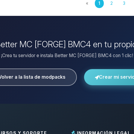
«
1
2
3
 Better MC [FORGE] BMC4 en tu propi
¡Crea tu servidor e instala Better MC [FORGE] BMC4 con 1 clic!
Volver a la lista de modpacks
Crear mi servi
URSOS Y SOPORTE
INFORMACIÓN LEGAL