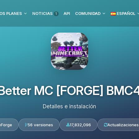
OS PLANES
NOTICIAS
API
COMUNIDAD
ESPAÑOL
1
Better MC [FORGE] BMC
Detalles e instalación
eForge
56 versiones
17,832,096
Actualizaciones