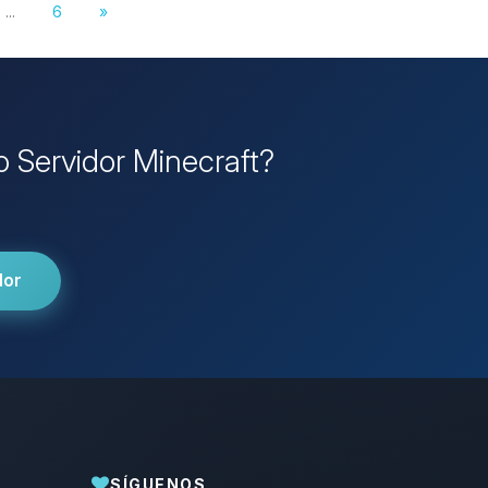
...
6
»
o Servidor Minecraft?
dor
SÍGUENOS