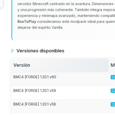
servidor Minecraft centrado en la aventura. Dimensiones
y una progresión más coherente. También integra mejo
experiencia y minimapa avanzado, manteniendo compatibi
BoxToPlay
consideramos este modpack ideal para quien
alejarse del espíritu Vanilla.
Versiones disponibles
Versión
M
BMC4 [FORGE] 1.20.1 v60
1.
BMC4 [FORGE] 1.20.1 v59
1.
BMC4 [FORGE] 1.20.1 v58
1.