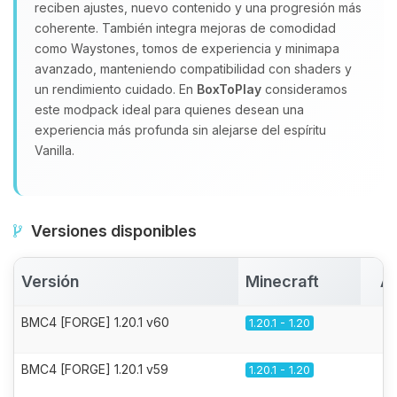
reciben ajustes, nuevo contenido y una progresión más
coherente. También integra mejoras de comodidad
como Waystones, tomos de experiencia y minimapa
avanzado, manteniendo compatibilidad con shaders y
un rendimiento cuidado. En
BoxToPlay
consideramos
este modpack ideal para quienes desean una
experiencia más profunda sin alejarse del espíritu
Vanilla.
Versiones disponibles
Versión
Minecraft
Ac
BMC4 [FORGE] 1.20.1 v60
1.20.1 - 1.20
BMC4 [FORGE] 1.20.1 v59
1.20.1 - 1.20