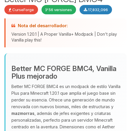
CurseForge
56 versiones
17,832,096
Nota del desarrollador:
Version 1.20.1 | A Proper Vanilla+ Modpack | Don't play
Vanilla play this!
Yupi, por fin alguien con quien
Better MC FORGE BMC4, Vanilla
hablar! Soy Choupy, tu pequeno
Plus mejorado
asistente de BoxToPlay. Cuentame
que necesitas y moveré mis
Better MC FORGE BMC4 es un modpack de estilo Vanilla
pequenos circuitos para ayudarte.
Plus para Minecraft 1.20.1 que amplía el juego base sin
perder su esencia. Ofrece una generación de mundo
09/08/2026 05:46
renovada con nuevos biomas, miles de estructuras y
mazmorras
, además de jefes exigentes y criaturas
personalizadas, perfecto para un servidor Minecraft
centrado en la aventura. Dimensiones como el Aether