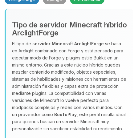
Tipo de servidor Minecraft híbrido
ArclightForge
El tipo de
servidor Minecraft
ArclightForge
se basa
en Arclight combinado con Forge y está pensado para
Yupi, por fin alguien con quien
ejecutar mods de Forge y plugins estilo Bukkit en un
hablar! Soy Choupy, tu pequeno
mismo entorno. Gracias a este núcleo híbrido puedes
asistente de BoxToPlay. Cuentame
mezclar contenido modificado, objetos especiales,
que necesitas y moveré mis
sistemas de habilidades y misiones con herramientas de
pequenos circuitos para ayudarte.
administración flexibles y capas extra de protección
07/08/2026 10:08
mediante plugins. La compatibilidad con varias
versiones de Minecraft lo vuelve perfecto para
modpacks complejos y redes con varios mundos. Con
un proveedor como
BoxToPlay
, este perfil resulta ideal
para quienes buscan un servidor Minecraft muy
personalizable sin sacrificar estabilidad ni rendimiento.