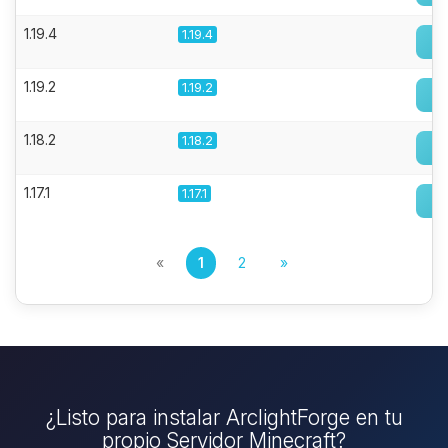
1.19.4
1.19.4
1.19.2
1.19.2
1.18.2
1.18.2
1.17.1
1.17.1
«
1
2
»
¿Listo para instalar ArclightForge en tu
propio Servidor Minecraft?