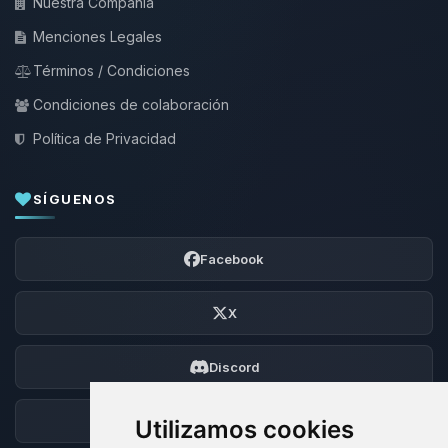
Nuestra Compañía
Menciones Legales
Términos / Condiciones
Condiciones de colaboración
Política de Privacidad
SÍGUENOS
Facebook
X
Discord
Foro
Utilizamos cookies