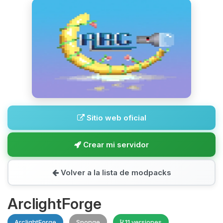
Sitio web oficial
Crear mi servidor
Volver a la lista de modpacks
ArclightForge
ArclightForge
Sponge
11 versiones