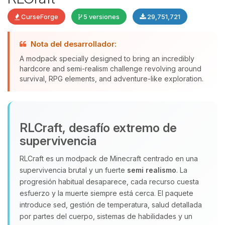
CurseForge
5 versiones
29,751,721
Nota del desarrollador:
A modpack specially designed to bring an incredibly
hardcore and semi-realism challenge revolving around
Yupi, por fin alguien con quien
survival, RPG elements, and adventure-like exploration.
hablar! Soy Choupy, tu pequeno
asistente de BoxToPlay. Cuentame
que necesitas y moveré mis
pequenos circuitos para ayudarte.
RLCraft, desafío extremo de
06/08/2026 06:10
supervivencia
RLCraft es un modpack de Minecraft centrado en una
supervivencia brutal y un fuerte
semi realismo
. La
progresión habitual desaparece, cada recurso cuesta
esfuerzo y la muerte siempre está cerca. El paquete
introduce sed, gestión de temperatura, salud detallada
por partes del cuerpo, sistemas de habilidades y un