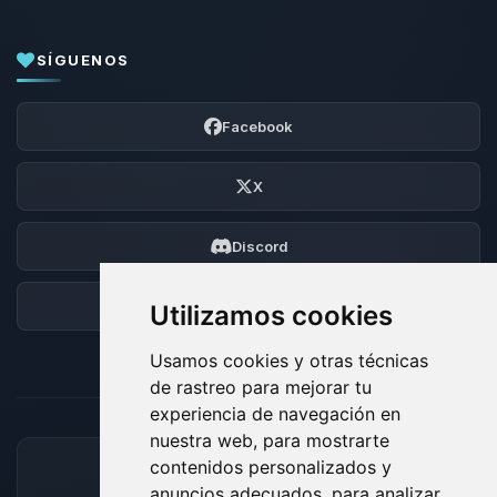
SÍGUENOS
Facebook
X
Discord
Foro
Utilizamos cookies
Usamos cookies y otras técnicas
de rastreo para mejorar tu
experiencia de navegación en
nuestra web, para mostrarte
contenidos personalizados y
MÉTODOS DE PAGO ACEPTADOS
anuncios adecuados, para analizar