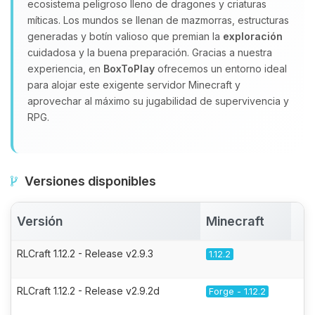
ecosistema peligroso lleno de dragones y criaturas
míticas. Los mundos se llenan de mazmorras, estructuras
generadas y botín valioso que premian la
exploración
cuidadosa y la buena preparación. Gracias a nuestra
experiencia, en
BoxToPlay
ofrecemos un entorno ideal
para alojar este exigente servidor Minecraft y
aprovechar al máximo su jugabilidad de supervivencia y
RPG.
Versiones disponibles
Versión
Minecraft
A
RLCraft 1.12.2 - Release v2.9.3
1.12.2
RLCraft 1.12.2 - Release v2.9.2d
Forge - 1.12.2