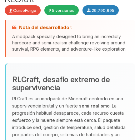
CurseForge
5 versiones
29,790,695
Nota del desarrollador:
A modpack specially designed to bring an incredibly
hardcore and semi-realism challenge revolving around
Yupi, por fin alguien con quien
survival, RPG elements, and adventure-like exploration.
hablar! Soy Choupy, tu pequeno
asistente de BoxToPlay. Cuentame
que necesitas y moveré mis
pequenos circuitos para ayudarte.
RLCraft, desafío extremo de
10/08/2026 19:25
supervivencia
RLCraft es un modpack de Minecraft centrado en una
supervivencia brutal y un fuerte
semi realismo
. La
progresión habitual desaparece, cada recurso cuesta
esfuerzo y la muerte siempre está cerca. El paquete
introduce sed, gestión de temperatura, salud detallada
por partes del cuerpo, sistemas de habilidades y un