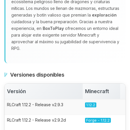
ecosistema peligroso lleno de dragones y criaturas
míticas. Los mundos se llenan de mazmorras, estructuras
generadas y botín valioso que premian la
exploración
cuidadosa y la buena preparación. Gracias a nuestra
experiencia, en
BoxToPlay
ofrecemos un entorno ideal
para alojar este exigente servidor Minecraft y
aprovechar al máximo su jugabilidad de supervivencia y
RPG.
Versiones disponibles
Versión
Minecraft
A
RLCraft 1.12.2 - Release v2.9.3
1.12.2
RLCraft 1.12.2 - Release v2.9.2d
Forge - 1.12.2