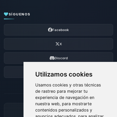
SÍGUENOS
Facebook
X
Discord
Foro
Utilizamos cookies
Usamos cookies y otras técnicas
de rastreo para mejorar tu
experiencia de navegación en
nuestra web, para mostrarte
contenidos personalizados y
MÉTODOS DE PAGO ACEPTADOS
anuncios adecuados, para analizar