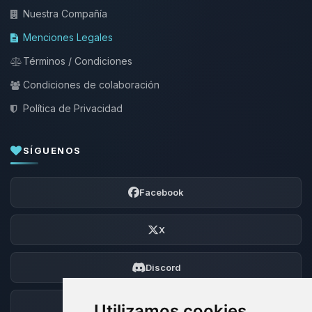
Nuestra Compañía
Menciones Legales
Términos / Condiciones
Condiciones de colaboración
Política de Privacidad
SÍGUENOS
Facebook
X
Discord
Foro
Utilizamos cookies