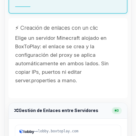
hablar! Soy Choupy, tu pequeno
asistente de BoxToPlay. Cuentame
que necesitas y moveré mis
pequenos circuitos para ayudarte.
⚡ Creación de enlaces con un clic
06/08/2026 11:01
Elige un servidor Minecraft alojado en
BoxToPlay: el enlace se crea y la
configuración del proxy se aplica
automáticamente en ambos lados. Sin
copiar IPs, puertos ni editar
server.properties a mano.
Gestión de Enlaces entre Servidores
3
lobby
lobby.boxtoplay.com