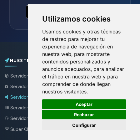
Utilizamos cookies
Usamos cookies y otras técnicas
de rastreo para mejorar tu
experiencia de navegación en
nuestra web, para mostrarte
NUESTROS PLANES
contenidos personalizados y
anuncios adecuados, para analizar
Servidor de Minecraft
el tráfico en nuestra web y para
comprender de donde llegan
Servidor Minecraft Gratis
nuestros visitantes.
Servidor Bungee / Velocity
🍪
Aceptar
Servidor VPS
Rechazar
Servidor Teamspeak
NEW !
Configurar
Super Choupy
NEW !