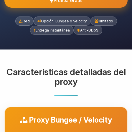
Prueba Gratis
Red
Opción: Bungee o Velocity
Ilimitado
Entrega instantánea
Anti-DDoS
Características detalladas del
proxy
Proxy Bungee / Velocity