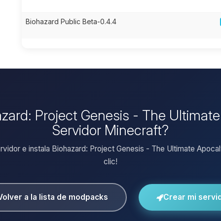
Biohazard Public Beta-0.4.4
hazard: Project Genesis - The Ultimat
Servidor Minecraft?
ervidor e instala Biohazard: Project Genesis - The Ultimate Apoca
clic!
Volver a la lista de modpacks
Crear mi servi