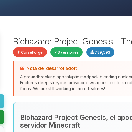
Biohazard: Project Genesis - T
CurseForge
3 versiones
789,593
Nota del desarrollador:
A groundbreaking apocalyptic modpack blending nuclear f
Features deep storyline, advanced weapons, custom crafti
focus. We are still working in more features!
Biohazard Project Genesis, el apoca
servidor Minecraft