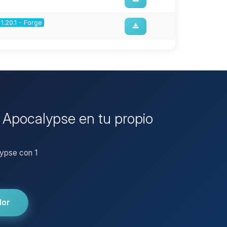
1.20.1 - Forge
e Apocalypse en tu propio
lypse con 1
dor