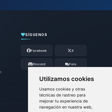
SÍGUENOS
Yupi, por fin alguien con quien hablar!
Soy Choupy, tu pequeno asistente de
Facebook
X
BoxToPlay. Cuentame que necesitas y
moveré mis pequenos circuitos para
ayudarte.
Discord
Foro
08/08/2026 07:00
n
Utilizamos cookies
Usamos cookies y otras
técnicas de rastreo para
mejorar tu experiencia de
navegación en nuestra web,