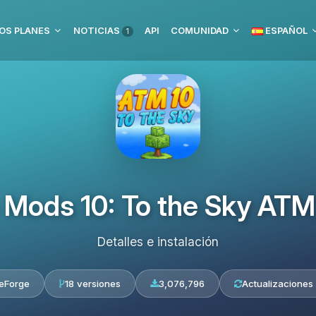
OS PLANES
NOTICIAS
API
COMUNIDAD
ESPAÑOL
1
e Mods 10: To the Sky A
Detalles e instalación
eForge
18 versiones
3,076,796
Actualizaciones 