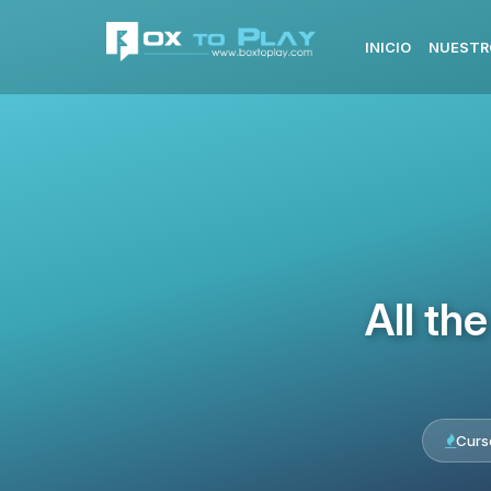
INICIO
NUESTR
All th
Curs