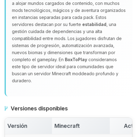
a alojar mundos cargados de contenido, con muchos
Yupi, por fin alguien con quien
hablar! Soy Choupy, tu pequeno
mods tecnológicos, mágicos y de aventura organizados
asistente de BoxToPlay. Cuentame
en instancias separadas para cada pack. Estos
que necesitas y moveré mis
servidores destacan por su fuerte
estabilidad
, una
pequenos circuitos para ayudarte.
gestión cuidada de dependencias y una alta
compatibilidad entre mods. Los jugadores disfrutan de
07/08/2026 12:37
sistemas de progresión, automatización avanzada,
nuevos biomas y dimensiones que transforman por
completo el gameplay. En
BoxToPlay
consideramos
este tipo de servidor ideal para comunidades que
buscan un servidor Minecraft moddeado profundo y
duradero.
Versiones disponibles
Versión
Minecraft
Acti