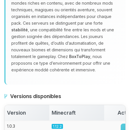
Youpi, enfin quelqu’un pour me
mondes riches en contenu, avec de nombreux mods
parler ! Moi c’est Choupy, ton petit
techniques, magiques ou orientés aventure, souvent
assistant BoxToPlay. Dis-moi ce dont
organisés en instances indépendantes pour chaque
tu as besoin et je vais remuer mes
pack. Ces serveurs se distinguent par une forte
petits circuits pour t’aider.
stabilité
, une compatibilité fine entre les mods et une
08/08/2026 à 13:10
gestion soignée des dépendances. Les joueurs
profitent de quêtes, d’outils d’automatisation, de
nouveaux biomes et dimensions qui transforment
totalement le gameplay. Chez
BoxToPlay
, nous
proposons ce type d’environnement pour offrir une
expérience moddé cohérente et immersive.
Versions disponibles
Version
Minecraft
Acti
1.0.3
1.12.2