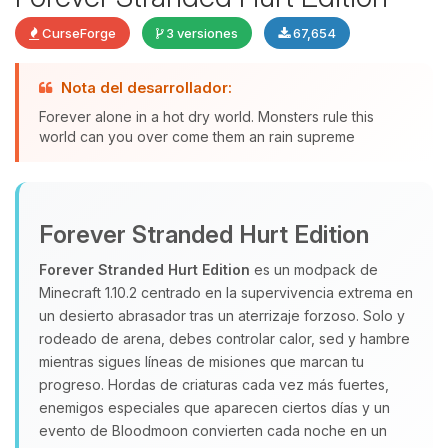
CurseForge
3 versiones
67,654
Nota del desarrollador:
Yupi, por fin alguien con quien
Forever alone in a hot dry world. Monsters rule this
hablar! Soy Choupy, tu pequeno
world can you over come them an rain supreme
asistente de BoxToPlay. Cuentame
que necesitas y moveré mis
pequenos circuitos para ayudarte.
Forever Stranded Hurt Edition
06/08/2026 18:20
Forever Stranded Hurt Edition
es un modpack de
Minecraft 1.10.2 centrado en la supervivencia extrema en
un desierto abrasador tras un aterrizaje forzoso. Solo y
rodeado de arena, debes controlar calor, sed y hambre
mientras sigues líneas de misiones que marcan tu
progreso. Hordas de criaturas cada vez más fuertes,
enemigos especiales que aparecen ciertos días y un
evento de Bloodmoon convierten cada noche en un