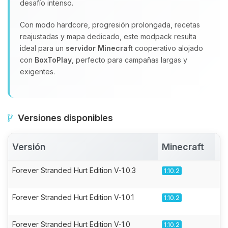
desafío intenso.
Con modo hardcore, progresión prolongada, recetas
reajustadas y mapa dedicado, este modpack resulta
ideal para un
servidor Minecraft
cooperativo alojado
con
BoxToPlay
, perfecto para campañas largas y
exigentes.
Versiones disponibles
Versión
Minecraft
A
Forever Stranded Hurt Edition V-1.0.3
1.10.2
Forever Stranded Hurt Edition V-1.0.1
1.10.2
Forever Stranded Hurt Edition V-1.0
1.10.2