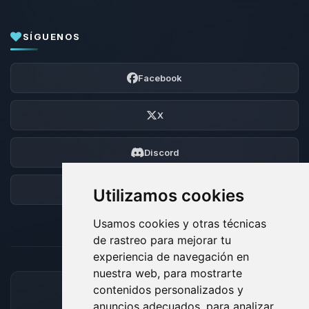
SÍGUENOS
Facebook
X
Discord
Foro
Utilizamos cookies
Usamos cookies y otras técnicas
de rastreo para mejorar tu
experiencia de navegación en
nuestra web, para mostrarte
contenidos personalizados y
MÉTODOS DE PAGO ACEPTADOS
anuncios adecuados, para analizar