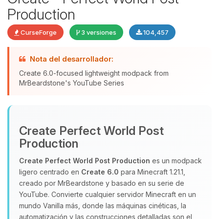
Production
CurseForge
3 versiones
104,457
Nota del desarrollador:
Yupi, por fin alguien con quien
Create 6.0-focused lightweight modpack from
hablar! Soy Choupy, tu pequeno
MrBeardstone's YouTube Series
asistente de BoxToPlay. Cuentame
que necesitas y moveré mis
pequenos circuitos para ayudarte.
07/08/2026 07:36
Create Perfect World Post
Production
Create Perfect World Post Production
es un modpack
ligero centrado en
Create 6.0
para Minecraft 1.21.1,
creado por MrBeardstone y basado en su serie de
YouTube. Convierte cualquier servidor Minecraft en un
mundo Vanilla más, donde las máquinas cinéticas, la
automatización y las construcciones detalladas son el