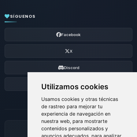
SÍGUENOS
Facebook
X
Discord
Foro
Utilizamos cookies
Usamos cookies y otras técnicas
de rastreo para mejorar tu
experiencia de navegación en
nuestra web, para mostrarte
contenidos personalizados y
MÉTODOS DE PAGO ACEPTADOS
anuncios adecuados, para analizar