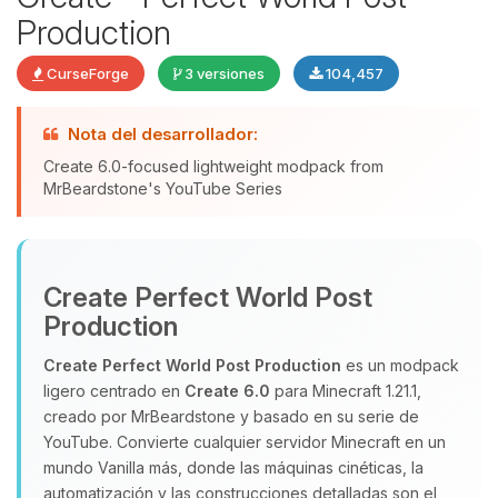
Production
CurseForge
3 versiones
104,457
Nota del desarrollador:
Yupi, por fin alguien con quien
Create 6.0-focused lightweight modpack from
hablar! Soy Choupy, tu pequeno
MrBeardstone's YouTube Series
asistente de BoxToPlay. Cuentame
que necesitas y moveré mis
pequenos circuitos para ayudarte.
07/08/2026 03:50
Create Perfect World Post
Production
Create Perfect World Post Production
es un modpack
ligero centrado en
Create 6.0
para Minecraft 1.21.1,
creado por MrBeardstone y basado en su serie de
YouTube. Convierte cualquier servidor Minecraft en un
mundo Vanilla más, donde las máquinas cinéticas, la
automatización y las construcciones detalladas son el