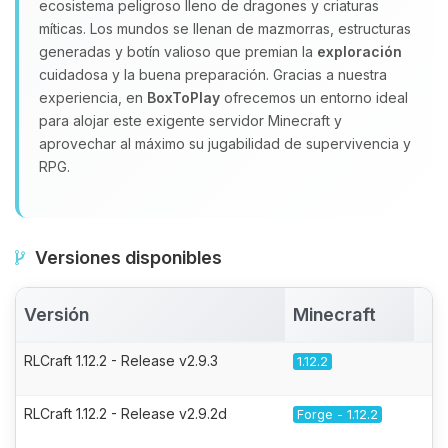
ecosistema peligroso lleno de dragones y criaturas
míticas. Los mundos se llenan de mazmorras, estructuras
generadas y botín valioso que premian la
exploración
cuidadosa y la buena preparación. Gracias a nuestra
experiencia, en
BoxToPlay
ofrecemos un entorno ideal
para alojar este exigente servidor Minecraft y
aprovechar al máximo su jugabilidad de supervivencia y
RPG.
Versiones disponibles
Versión
Minecraft
A
RLCraft 1.12.2 - Release v2.9.3
1.12.2
RLCraft 1.12.2 - Release v2.9.2d
Forge - 1.12.2