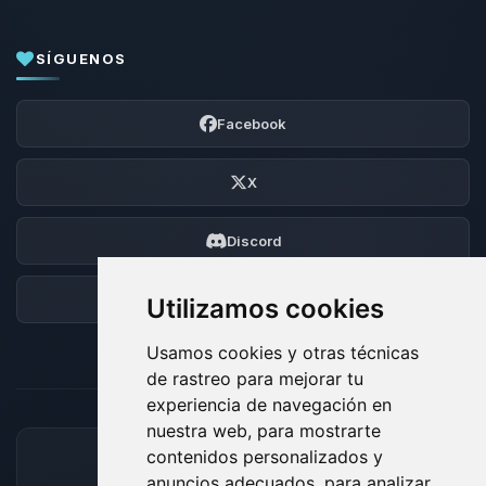
SÍGUENOS
Facebook
X
Discord
Foro
Utilizamos cookies
Usamos cookies y otras técnicas
de rastreo para mejorar tu
experiencia de navegación en
nuestra web, para mostrarte
contenidos personalizados y
MÉTODOS DE PAGO ACEPTADOS
anuncios adecuados, para analizar