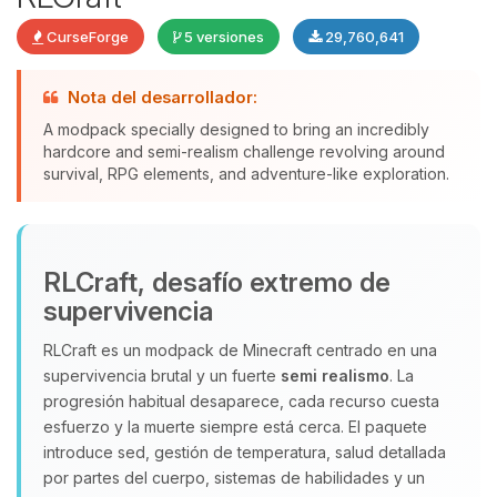
CurseForge
5 versiones
29,760,641
Nota del desarrollador:
A modpack specially designed to bring an incredibly
hardcore and semi-realism challenge revolving around
Yupi, por fin alguien con quien
survival, RPG elements, and adventure-like exploration.
hablar! Soy Choupy, tu pequeno
asistente de BoxToPlay. Cuentame
que necesitas y moveré mis
pequenos circuitos para ayudarte.
RLCraft, desafío extremo de
09/08/2026 03:21
supervivencia
RLCraft es un modpack de Minecraft centrado en una
supervivencia brutal y un fuerte
semi realismo
. La
progresión habitual desaparece, cada recurso cuesta
esfuerzo y la muerte siempre está cerca. El paquete
introduce sed, gestión de temperatura, salud detallada
por partes del cuerpo, sistemas de habilidades y un