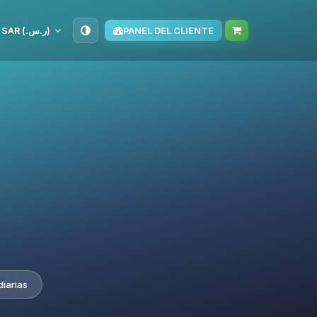
SAR (ر.س.‏)
PANEL DEL CLIENTE
diarias