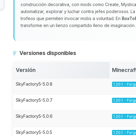
construcción decorativa, con mods como Create, Mystical
automatizar, explorar y luchar contra jefes poderosos. La 
trofeos que permiten invocar mobs a voluntad. En
BoxTo
transforme en un lienzo compartido lleno de imaginación.
Versiones disponibles
Versión
Minecraf
SkyFactory5-5.0.8
1.20.1 - For
SkyFactory5-5.0.7
1.20.1 - For
SkyFactory5-5.0.6
1.20.1 - For
SkyFactory5-5.0.5
1.20.1 - For