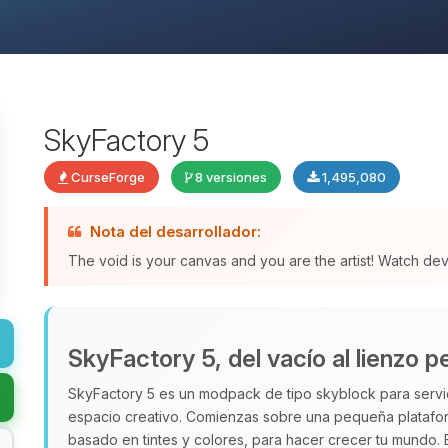
SkyFactory 5
CurseForge
8 versiones
1,495,080
Nota del desarrollador:
The void is your canvas and you are the artist! Watch de
SkyFactory 5, del vacío al lienzo p
SkyFactory 5 es un modpack de tipo skyblock para servi
espacio creativo. Comienzas sobre una pequeña plataform
basado en tintes y colores, para hacer crecer tu mundo.