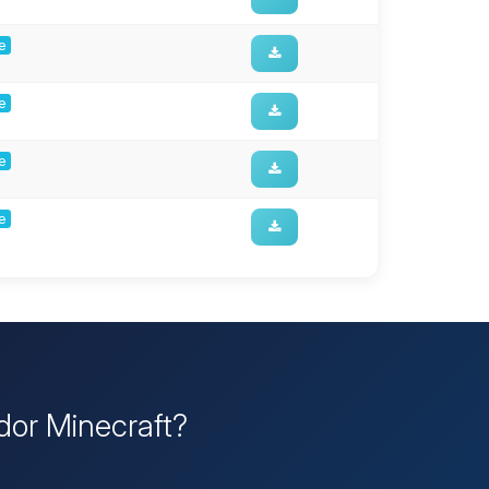
ge
ge
ge
ge
idor Minecraft?