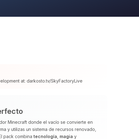
velopment at: darkosto.tv/SkyFactoryLive
erfecto
dor Minecraft donde el vacío se convierte en
a y utilizas un sistema de recursos renovado,
 El pack combina
tecnología
,
magia
y