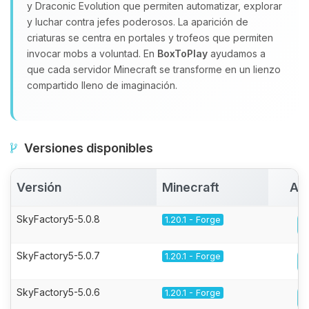
y Draconic Evolution que permiten automatizar, explorar
y luchar contra jefes poderosos. La aparición de
criaturas se centra en portales y trofeos que permiten
invocar mobs a voluntad. En
BoxToPlay
ayudamos a
que cada servidor Minecraft se transforme en un lienzo
compartido lleno de imaginación.
Versiones disponibles
Versión
Minecraft
Act
SkyFactory5-5.0.8
1.20.1 - Forge
SkyFactory5-5.0.7
1.20.1 - Forge
SkyFactory5-5.0.6
1.20.1 - Forge