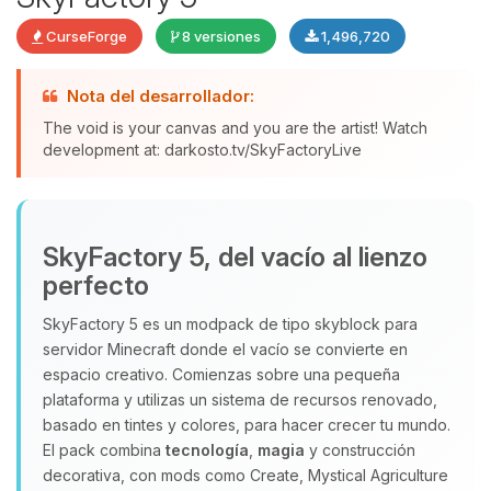
CurseForge
8 versiones
1,496,720
Nota del desarrollador:
The void is your canvas and you are the artist! Watch
development at: darkosto.tv/SkyFactoryLive
Yupi, por fin alguien con quien
hablar! Soy Choupy, tu pequeno
asistente de BoxToPlay. Cuentame
SkyFactory 5, del vacío al lienzo
que necesitas y moveré mis
perfecto
pequenos circuitos para ayudarte.
08/08/2026 15:07
SkyFactory 5 es un modpack de tipo skyblock para
servidor Minecraft donde el vacío se convierte en
espacio creativo. Comienzas sobre una pequeña
plataforma y utilizas un sistema de recursos renovado,
basado en tintes y colores, para hacer crecer tu mundo.
El pack combina
tecnología
,
magia
y construcción
decorativa, con mods como Create, Mystical Agriculture