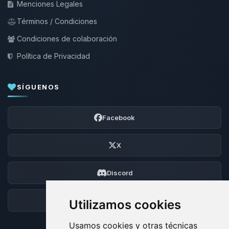
Menciones Legales
Términos / Condiciones
Condiciones de colaboración
Política de Privacidad
SÍGUENOS
Facebook
X
Discord
Foro
Utilizamos cookies
Usamos cookies y otras técnicas