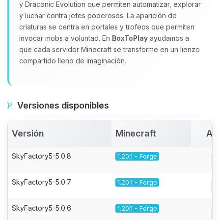
y Draconic Evolution que permiten automatizar, explorar
y luchar contra jefes poderosos. La aparición de
criaturas se centra en portales y trofeos que permiten
invocar mobs a voluntad. En
BoxToPlay
ayudamos a
que cada servidor Minecraft se transforme en un lienzo
compartido lleno de imaginación.
Versiones disponibles
Versión
Minecraft
Act
SkyFactory5-5.0.8
1.20.1 - Forge
SkyFactory5-5.0.7
1.20.1 - Forge
SkyFactory5-5.0.6
1.20.1 - Forge