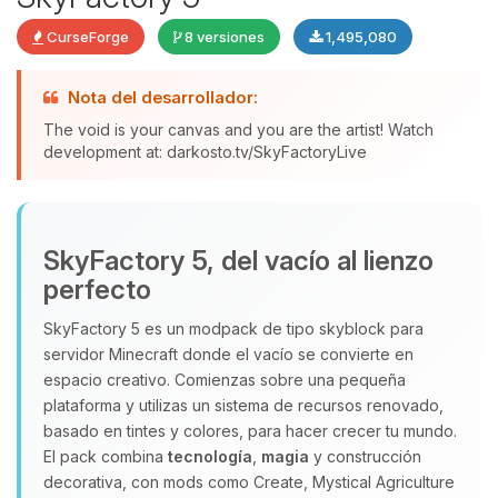
CurseForge
8 versiones
1,495,080
Nota del desarrollador:
The void is your canvas and you are the artist! Watch
development at: darkosto.tv/SkyFactoryLive
Yupi, por fin alguien con quien
hablar! Soy Choupy, tu pequeno
asistente de BoxToPlay. Cuentame
SkyFactory 5, del vacío al lienzo
que necesitas y moveré mis
perfecto
pequenos circuitos para ayudarte.
06/08/2026 10:52
SkyFactory 5 es un modpack de tipo skyblock para
servidor Minecraft donde el vacío se convierte en
espacio creativo. Comienzas sobre una pequeña
plataforma y utilizas un sistema de recursos renovado,
basado en tintes y colores, para hacer crecer tu mundo.
El pack combina
tecnología
,
magia
y construcción
decorativa, con mods como Create, Mystical Agriculture