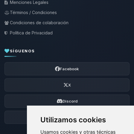
Menciones Legales
Términos / Condiciones
Condiciones de colaboración
Política de Privacidad
SÍGUENOS
Facebook
X
Discord
Foro
Utilizamos cookies
Usamos cookies y otras técnicas