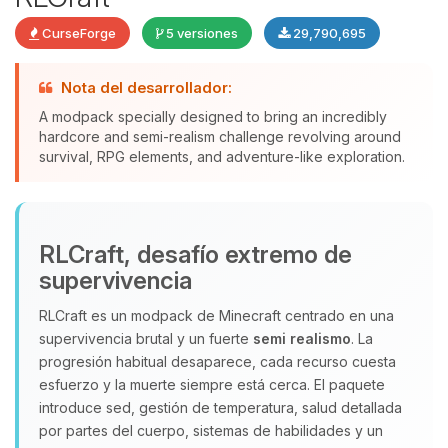
CurseForge
5 versiones
29,790,695
Nota del desarrollador:
A modpack specially designed to bring an incredibly
hardcore and semi-realism challenge revolving around
Yupi, por fin alguien con quien
survival, RPG elements, and adventure-like exploration.
hablar! Soy Choupy, tu pequeno
asistente de BoxToPlay. Cuentame
que necesitas y moveré mis
pequenos circuitos para ayudarte.
RLCraft, desafío extremo de
10/08/2026 09:42
supervivencia
RLCraft es un modpack de Minecraft centrado en una
supervivencia brutal y un fuerte
semi realismo
. La
progresión habitual desaparece, cada recurso cuesta
esfuerzo y la muerte siempre está cerca. El paquete
introduce sed, gestión de temperatura, salud detallada
por partes del cuerpo, sistemas de habilidades y un