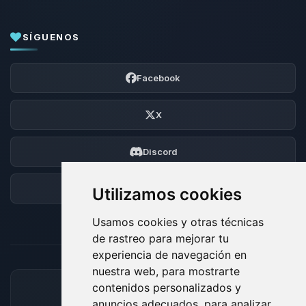
SÍGUENOS
Facebook
X
Discord
Foro
Utilizamos cookies
Usamos cookies y otras técnicas
de rastreo para mejorar tu
experiencia de navegación en
nuestra web, para mostrarte
contenidos personalizados y
MÉTODOS DE PAGO ACEPTADOS
anuncios adecuados, para analizar