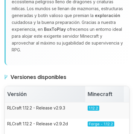
ecosistema peligroso lleno de dragones y criaturas
míticas. Los mundos se llenan de mazmorras, estructuras
generadas y botín valioso que premian la
exploración
cuidadosa y la buena preparación. Gracias a nuestra
experiencia, en
BoxToPlay
ofrecemos un entorno ideal
para alojar este exigente servidor Minecraft y
aprovechar al máximo su jugabilidad de supervivencia y
RPG.
Versiones disponibles
Versión
Minecraft
A
RLCraft 1.12.2 - Release v2.9.3
1.12.2
RLCraft 1.12.2 - Release v2.9.2d
Forge - 1.12.2