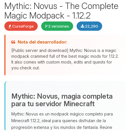
Mythic: Novus - The Complete
Magic Modpack - 1.12.2
CurseForge
2 versiones
22,290
Yupi, por fin alguien con quien
Nota del desarrollador:
hablar! Soy Choupy, tu pequeno
asistente de BoxToPlay. Cuentame
[Public server and download] Mythic: Novus is a magic
que necesitas y moveré mis
modpack crammed full of the best magic mods for 1.12.2.
It also comes with custom mods, edits and quests for
pequenos circuitos para ayudarte.
you check out.
08/08/2026 06:28
Mythic: Novus, magia completa
para tu servidor Minecraft
Mythic: Novus es un modpack mágico completo para
Minecraft 1.12.2, ideal para quienes disfrutan de la
progresión extensa y los mundos de fantasía. Reúne