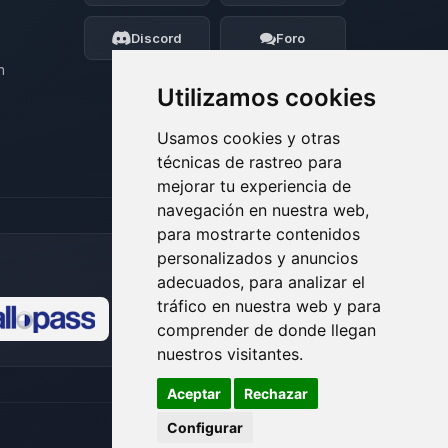
moveré mis pequenos circuitos para
ayudarte.
Discord
Foro
06/08/2026 05:36
n
Utilizamos cookies
Usamos cookies y otras
técnicas de rastreo para
mejorar tu experiencia de
navegación en nuestra web,
para mostrarte contenidos
personalizados y anuncios
adecuados, para analizar el
tráfico en nuestra web y para
comprender de donde llegan
🍪
nuestros visitantes.
Aceptar
Rechazar
Configurar