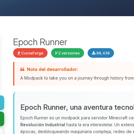
Epoch Runner
CurseForge
2 versiones
98,439
Nota del desarrollador:
A Modpack to take you on a journey through history from th
Epoch Runner, una aventura tecnoló
Epoch Runner es un modpack para servidor Minecraft cent
Revolución Industrial
hasta la era interestelar. Un exten
épocas, desbloqueando maquinaria compleja, redes de 