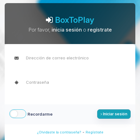
BoxToPlay
Por favor,
inicia sesión
o
regístrate
Recordarme
Iniciar sesión
-
¿Olvidaste la contraseña?
Regístrate