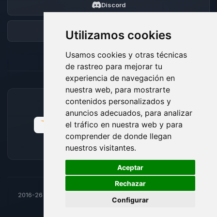
Discord
Foro
Utilizamos cookies
Usamos cookies y otras técnicas
de rastreo para mejorar tu
experiencia de navegación en
nuestra web, para mostrarte
contenidos personalizados y
MÉTODOS DE PAGO ACEPTADOS
anuncios adecuados, para analizar
el tráfico en nuestra web y para
comprender de donde llegan
nuestros visitantes.
🍪
Aceptar
Rechazar
2016-26
© BoxToPlay - Todos los derechos reservados por
Configurar
ByteLogic