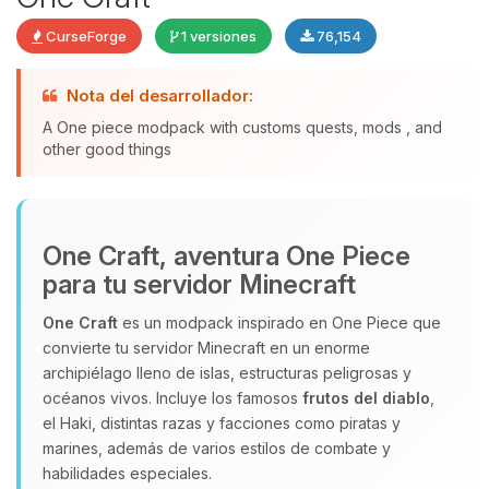
CurseForge
1 versiones
76,154
Nota del desarrollador:
Yupi, por fin alguien con quien
hablar! Soy Choupy, tu pequeno
A One piece modpack with customs quests, mods , and
asistente de BoxToPlay. Cuentame
other good things
que necesitas y moveré mis
pequenos circuitos para ayudarte.
06/08/2026 16:00
One Craft, aventura One Piece
para tu servidor Minecraft
One Craft
es un modpack inspirado en One Piece que
convierte tu servidor Minecraft en un enorme
archipiélago lleno de islas, estructuras peligrosas y
océanos vivos. Incluye los famosos
frutos del diablo
,
el Haki, distintas razas y facciones como piratas y
marines, además de varios estilos de combate y
habilidades especiales.