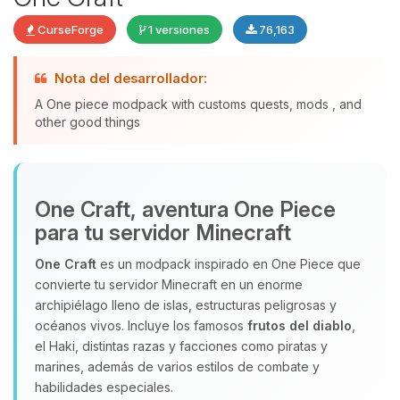
CurseForge
1 versiones
76,163
Nota del desarrollador:
Yupi, por fin alguien con quien
hablar! Soy Choupy, tu pequeno
A One piece modpack with customs quests, mods , and
asistente de BoxToPlay. Cuentame
other good things
que necesitas y moveré mis
pequenos circuitos para ayudarte.
09/08/2026 05:33
One Craft, aventura One Piece
para tu servidor Minecraft
One Craft
es un modpack inspirado en One Piece que
convierte tu servidor Minecraft en un enorme
archipiélago lleno de islas, estructuras peligrosas y
océanos vivos. Incluye los famosos
frutos del diablo
,
el Haki, distintas razas y facciones como piratas y
marines, además de varios estilos de combate y
habilidades especiales.