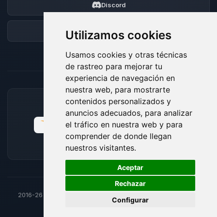
Discord
Foro
Utilizamos cookies
Usamos cookies y otras técnicas
de rastreo para mejorar tu
experiencia de navegación en
nuestra web, para mostrarte
contenidos personalizados y
MÉTODOS DE PAGO ACEPTADOS
anuncios adecuados, para analizar
el tráfico en nuestra web y para
comprender de donde llegan
nuestros visitantes.
🍪
Aceptar
Rechazar
2016-26
© BoxToPlay - Todos los derechos reservados por
Configurar
ByteLogic