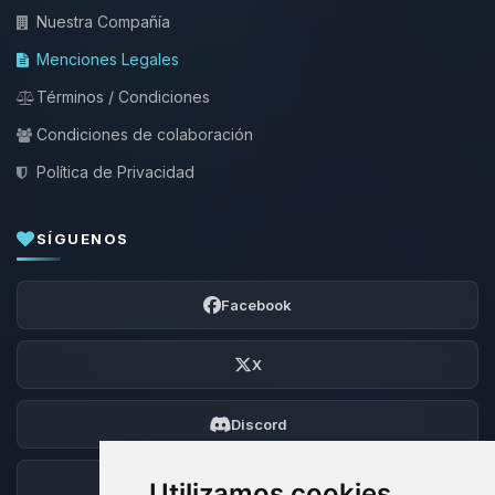
Nuestra Compañía
Menciones Legales
Términos / Condiciones
Condiciones de colaboración
Política de Privacidad
SÍGUENOS
Facebook
X
Discord
Foro
Utilizamos cookies