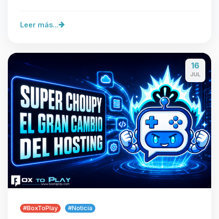
Leer más...
16
JUL
#BoxToPlay
#Noticia