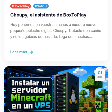
#BoxToPlay
#Noticia
Choupy, el asistente de BoxToPlay
Hoy ponemos en vuestras manos a nuestro nuevo
pequeño peluche digital: Choupy. Tratadlo con cariño
y no lo agobiéis demasiado: llega con muchas
ganas…
Leer más...
01
JUL