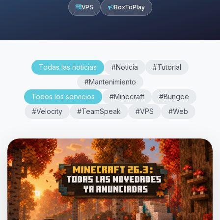
VPS
BoxToPlay
Todas las noticias
#Noticia
#Tutorial
#Mantenimiento
Todos los servicios
#Minecraft
#Bungee
#Velocity
#TeamSpeak
#VPS
#Web