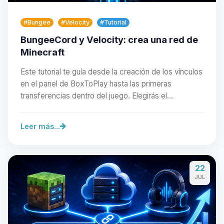
#Bungee
#Velocity
#Tutorial
BungeeCord y Velocity: crea una red de
Minecraft
Este tutorial te guía desde la creación de los vínculos
en el panel de BoxToPlay hasta las primeras
transferencias dentro del juego. Elegirás el…
Leer más...
Yupi, por fin alguien con quien
22
hablar! Soy Choupy, tu pequeno
JUL
asistente de BoxToPlay. Cuentame
que necesitas y moveré mis
pequenos circuitos para ayudarte.
06/08/2026 10:36