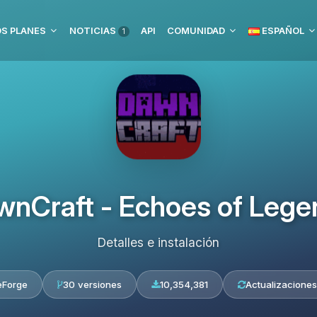
S PLANES
NOTICIAS
API
COMUNIDAD
ESPAÑOL
1
wnCraft - Echoes of Lege
Detalles e instalación
eForge
30 versiones
10,354,381
Actualizaciones