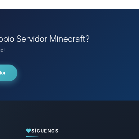
opio Servidor Minecraft?
ic!
dor
SÍGUENOS
Yupi, por fin alguien con quien hablar!