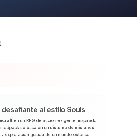
s
esafiante al estilo Souls
ecraft
en un RPG de acción exigente, inspirado
El modpack se basa en un
sistema de misiones
os y exploración guiada de un mundo extenso