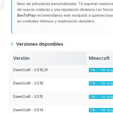
lleno de estructuras personalizadas. Te esperan numeros
de nuevas criaturas y una reputación dinámica con faccio
BoxToPlay
recomendamos este modpack a quienes busca
en combates intensos y exploración duradera.
Versiones disponibles
Versión
Minecraft
DawnCraft - 2.0.16_hf
1.18.1 - 1.18-Sn
DawnCraft - 2.0.16
1.18.1 - 1.18-Sn
DawnCraft - 2.0.15
1.18.1 - 1.18-Sn
DawnCraft - 2.0.14
1.18.1 - 1.18-Sn