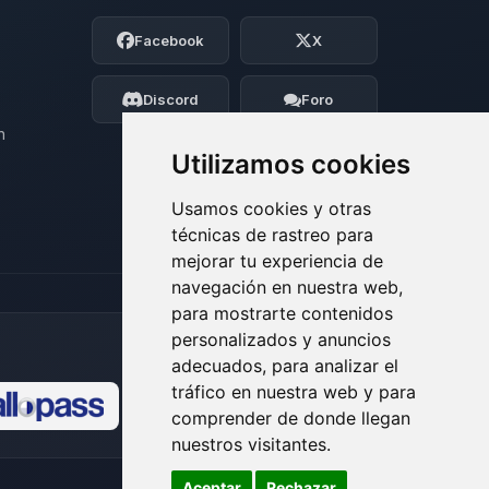
Soy Choupy, tu pequeno asistente de
Facebook
X
BoxToPlay. Cuentame que necesitas y
moveré mis pequenos circuitos para
ayudarte.
Discord
Foro
08/08/2026 03:45
n
Utilizamos cookies
Usamos cookies y otras
técnicas de rastreo para
mejorar tu experiencia de
navegación en nuestra web,
para mostrarte contenidos
personalizados y anuncios
adecuados, para analizar el
tráfico en nuestra web y para
comprender de donde llegan
🍪
nuestros visitantes.
Aceptar
Rechazar