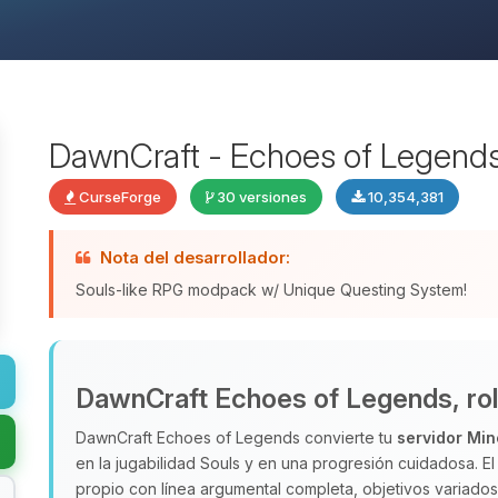
DawnCraft - Echoes of Legend
CurseForge
30 versiones
10,354,381
Nota del desarrollador:
Souls-like RPG modpack w/ Unique Questing System!
DawnCraft Echoes of Legends, rol d
DawnCraft Echoes of Legends convierte tu
servidor Min
en la jugabilidad Souls y en una progresión cuidadosa. 
propio con línea argumental completa, objetivos variad