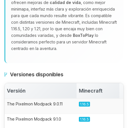
ofrecen mejoras de
calidad de vida
, como mejor
minimapa, interfaz más clara y exploración enriquecida
para que cada mundo resulte vibrante. Es compatible
con distintas versiones de Minecraft, incluidas Minecraft
1.16.5, 1.20 y 1.21, por lo que encaja muy bien con
comunidades variadas, y desde
BoxToPlay
lo
consideramos perfecto para un servidor Minecraft
centrado en la aventura.
Versiones disponibles
Versión
Minecraft
A
The Pixelmon Modpack 9.0.11
1.16.5
The Pixelmon Modpack 9.1.0
1.16.5