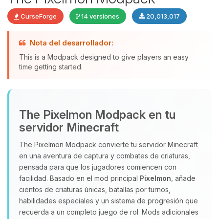
CurseForge
14 versiones
20,013,017
Nota del desarrollador:
This is a Modpack designed to give players an easy
time getting started.
Yupi, por fin alguien con quien
The Pixelmon Modpack en tu
hablar! Soy Choupy, tu pequeno
servidor Minecraft
asistente de BoxToPlay. Cuentame
que necesitas y moveré mis
The Pixelmon Modpack convierte tu servidor Minecraft
pequenos circuitos para ayudarte.
en una aventura de captura y combates de criaturas,
09/08/2026 15:49
pensada para que los jugadores comiencen con
facilidad. Basado en el mod principal
Pixelmon
, añade
cientos de criaturas únicas, batallas por turnos,
habilidades especiales y un sistema de progresión que
recuerda a un completo juego de rol. Mods adicionales