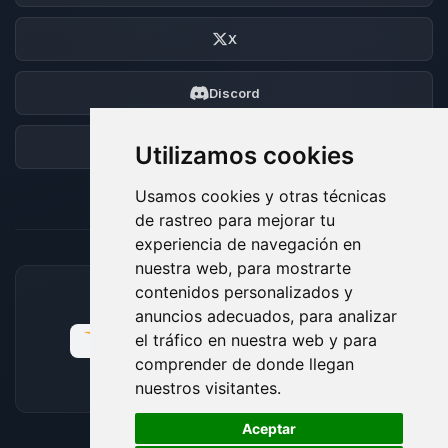
X
Discord
Foro
Utilizamos cookies
Usamos cookies y otras técnicas
de rastreo para mejorar tu
experiencia de navegación en
nuestra web, para mostrarte
contenidos personalizados y
MÉTODOS DE PAGO ACEPTADOS
anuncios adecuados, para analizar
el tráfico en nuestra web y para
comprender de donde llegan
nuestros visitantes.
🍪
Aceptar