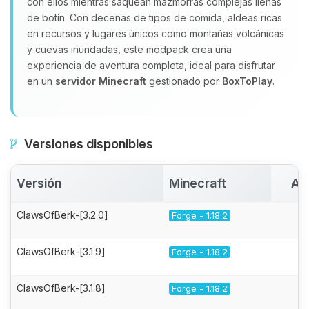
con ellos mientras saquean mazmorras complejas llenas
de botín. Con decenas de tipos de comida, aldeas ricas
en recursos y lugares únicos como montañas volcánicas
y cuevas inundadas, este modpack crea una
experiencia de aventura completa, ideal para disfrutar
en un
servidor Minecraft
gestionado por
BoxToPlay
.
Versiones disponibles
Versión
Minecraft
Ac
ClawsOfBerk-[3.2.0]
Forge - 1.18.2
ClawsOfBerk-[3.1.9]
Forge - 1.18.2
ClawsOfBerk-[3.1.8]
Forge - 1.18.2