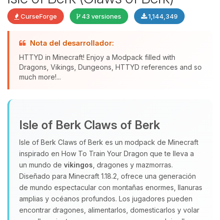
CurseForge
43 versiones
1,144,349
Nota del desarrollador:
HTTYD in Minecraft! Enjoy a Modpack filled with
Dragons, Vikings, Dungeons, HTTYD references and so
much more!...
Yupi, por fin alguien con quien
hablar! Soy Choupy, tu pequeno
Isle of Berk Claws of Berk
asistente de BoxToPlay. Cuentame
que necesitas y moveré mis
Isle of Berk Claws of Berk es un modpack de Minecraft
pequenos circuitos para ayudarte.
inspirado en How To Train Your Dragon que te lleva a
06/08/2026 23:33
un mundo de
vikingos
, dragones y mazmorras.
Diseñado para Minecraft 1.18.2, ofrece una generación
de mundo espectacular con montañas enormes, llanuras
amplias y océanos profundos. Los jugadores pueden
encontrar dragones, alimentarlos, domesticarlos y volar