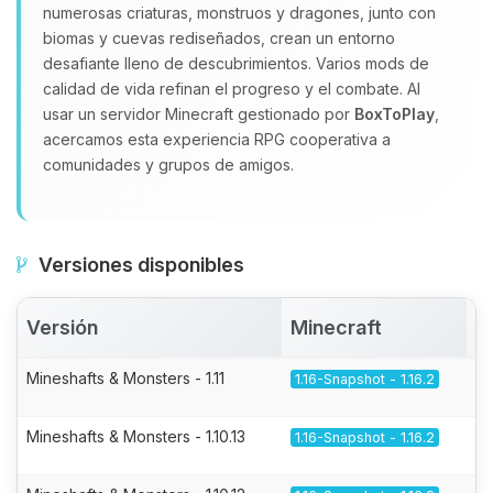
numerosas criaturas, monstruos y dragones, junto con
biomas y cuevas rediseñados, crean un entorno
desafiante lleno de descubrimientos. Varios mods de
calidad de vida refinan el progreso y el combate. Al
usar un servidor Minecraft gestionado por
BoxToPlay
,
acercamos esta experiencia RPG cooperativa a
comunidades y grupos de amigos.
Versiones disponibles
Versión
Minecraft
A
Mineshafts & Monsters - 1.11
1.16-Snapshot - 1.16.2
Mineshafts & Monsters - 1.10.13
1.16-Snapshot - 1.16.2