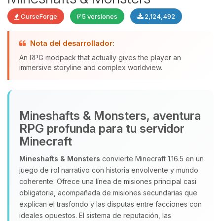
CurseForge
5 versiones
2,124,492
Nota del desarrollador:
An RPG modpack that actually gives the player an
Yupi, por fin alguien con quien
immersive storyline and complex worldview.
hablar! Soy Choupy, tu pequeno
asistente de BoxToPlay. Cuentame
que necesitas y moveré mis
pequenos circuitos para ayudarte.
Mineshafts & Monsters, aventura
10/08/2026 07:08
RPG profunda para tu servidor
Minecraft
Mineshafts & Monsters
convierte Minecraft 1.16.5 en un
juego de rol narrativo con historia envolvente y mundo
coherente. Ofrece una línea de misiones principal casi
obligatoria, acompañada de misiones secundarias que
explican el trasfondo y las disputas entre facciones con
ideales opuestos. El sistema de reputación, las