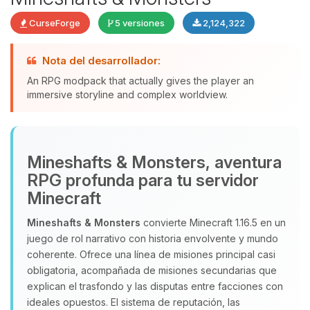
CurseForge
5 versiones
2,124,322
Nota del desarrollador:
An RPG modpack that actually gives the player an
Yupi, por fin alguien con quien
immersive storyline and complex worldview.
hablar! Soy Choupy, tu pequeno
asistente de BoxToPlay. Cuentame
que necesitas y moveré mis
pequenos circuitos para ayudarte.
Mineshafts & Monsters, aventura
08/08/2026 06:59
RPG profunda para tu servidor
Minecraft
Mineshafts & Monsters
convierte Minecraft 1.16.5 en un
juego de rol narrativo con historia envolvente y mundo
coherente. Ofrece una línea de misiones principal casi
obligatoria, acompañada de misiones secundarias que
explican el trasfondo y las disputas entre facciones con
ideales opuestos. El sistema de reputación, las