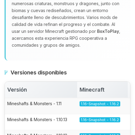
numerosas criaturas, monstruos y dragones, junto con
biomas y cuevas rediseñados, crean un entorno
desafiante lleno de descubrimientos. Varios mods de
calidad de vida refinan el progreso y el combate. Al
usar un servidor Minecraft gestionado por
BoxToPlay
,
acercamos esta experiencia RPG cooperativa a
comunidades y grupos de amigos.
Versiones disponibles
Versión
Minecraft
A
Mineshafts & Monsters - 1.11
1.16-Snapshot - 1.16.2
Mineshafts & Monsters - 1.10.13
1.16-Snapshot - 1.16.2