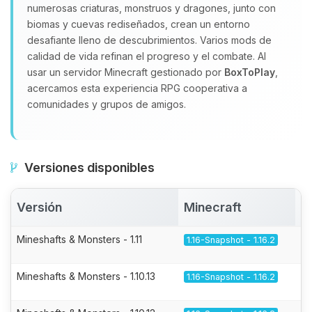
numerosas criaturas, monstruos y dragones, junto con
biomas y cuevas rediseñados, crean un entorno
desafiante lleno de descubrimientos. Varios mods de
calidad de vida refinan el progreso y el combate. Al
usar un servidor Minecraft gestionado por
BoxToPlay
,
acercamos esta experiencia RPG cooperativa a
comunidades y grupos de amigos.
Versiones disponibles
Versión
Minecraft
A
Mineshafts & Monsters - 1.11
1.16-Snapshot - 1.16.2
Mineshafts & Monsters - 1.10.13
1.16-Snapshot - 1.16.2