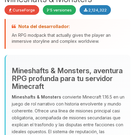
CurseForge
5 versiones
2,124,322
Nota del desarrollador:
An RPG modpack that actually gives the player an
Yupi, por fin alguien con quien
immersive storyline and complex worldview.
hablar! Soy Choupy, tu pequeno
asistente de BoxToPlay. Cuentame
que necesitas y moveré mis
pequenos circuitos para ayudarte.
Mineshafts & Monsters, aventura
07/08/2026 03:59
RPG profunda para tu servidor
Minecraft
Mineshafts & Monsters
convierte Minecraft 1.16.5 en un
juego de rol narrativo con historia envolvente y mundo
coherente. Ofrece una línea de misiones principal casi
obligatoria, acompañada de misiones secundarias que
explican el trasfondo y las disputas entre facciones con
ideales opuestos. El sistema de reputación, las