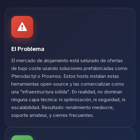
Yupi, por fin alguien con quien
hablar! Soy Choupy, tu pequeno
asistente de BoxToPlay. Cuentame
que necesitas y moveré mis
pequenos circuitos para ayudarte.
06/08/2026 11:35
El Problema
El mercado de alojamiento está saturado de ofertas
de bajo coste usando soluciones prefabricadas como
Pterodactyl o Proxmox. Estos hosts instalan estas
herramientas open-source y las comercializan como
una "infraestructura sólida". En realidad, no dominan
ninguna capa técnica: ni optimización, ni seguridad, ni
escalabilidad. Resultado: rendimiento mediocre,
soporte amateur, y cierres frecuentes.