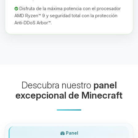
Disfruta de la máxima potencia con el procesador
AMD Ryzen™ 9 y seguridad total con la protección
Anti-DDoS Arbor™.
Yupi, por fin alguien con quien
hablar! Soy Choupy, tu pequeno
asistente de BoxToPlay. Cuentame
que necesitas y moveré mis
pequenos circuitos para ayudarte.
06/08/2026 05:59
Descubra nuestro
panel
excepcional de Minecraft
Panel