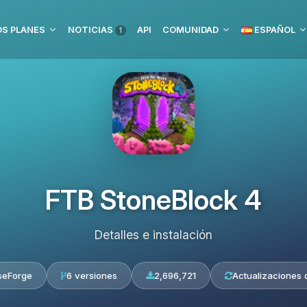
S PLANES
NOTICIAS
API
COMUNIDAD
ESPAÑOL
1
FTB StoneBlock 4
Detalles e instalación
seForge
6 versiones
2,696,721
Actualizaciones d