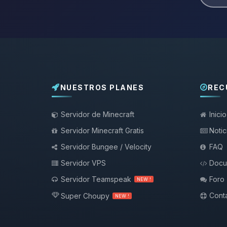
NUESTROS PLANES
REC
Servidor de Minecraft
Inicio
Servidor Minecraft Gratis
Notic
Servidor Bungee / Velocity
FAQ
Servidor VPS
Docu
Servidor Teamspeak
Foro
NEW !
Conta
Super Choupy
NEW !