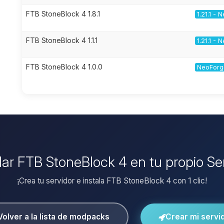
FTB StoneBlock 4 1.8.1
1.21.1 -
FTB StoneBlock 4 1.1.1
1.21.1 -
FTB StoneBlock 4 1.0.0
NeoForge
alar FTB StoneBlock 4 en tu propio Se
¡Crea tu servidor e instala FTB StoneBlock 4 con 1 clic!
Volver a la lista de modpacks
Crear mi servi