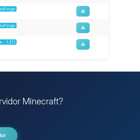
 NeoForge
 NeoForge
 - 1.21.1
rvidor Minecraft?
dor