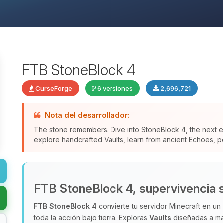
FTB StoneBlock 4
CurseForge
6 versiones
2,696,721
Nota del desarrollador:
The stone remembers. Dive into StoneBlock 4, the next ev
explore handcrafted Vaults, learn from ancient Echoes, po
FTB StoneBlock 4, supervivencia 
FTB StoneBlock 4
convierte tu servidor Minecraft en un 
toda la acción bajo tierra. Exploras
Vaults
diseñadas a ma