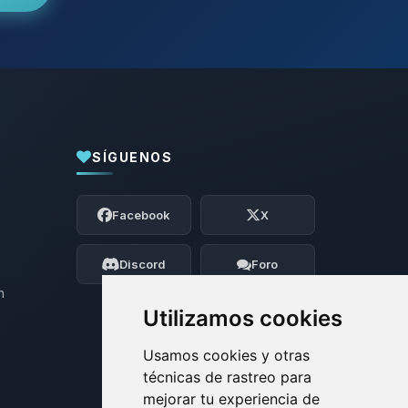
SÍGUENOS
Yupi, por fin alguien con quien hablar!
Soy Choupy, tu pequeno asistente de
Facebook
X
BoxToPlay. Cuentame que necesitas y
moveré mis pequenos circuitos para
ayudarte.
Discord
Foro
06/08/2026 18:43
n
Utilizamos cookies
Usamos cookies y otras
técnicas de rastreo para
mejorar tu experiencia de