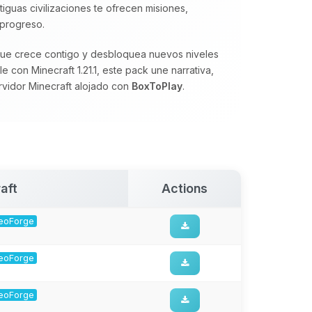
tiguas civilizaciones te ofrecen misiones,
 progreso.
 que crece contigo y desbloquea nuevos niveles
 con Minecraft 1.21.1, este pack une narrativa,
rvidor Minecraft alojado con
BoxToPlay
.
aft
Actions
 NeoForge
 NeoForge
 NeoForge