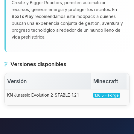
Create y Bigger Reactors, permiten automatizar
recursos, generar energía y proteger los recintos. En
BoxToPlay
recomendamos este modpack a quienes
buscan una experiencia conjunta de gestión, aventura y
progreso tecnológico alrededor de un mundo lleno de
vida prehistórica.
Versiones disponibles
Versión
Minecraft
A
KN Jurassic Evolution 2-STABLE-1.2.1
1.16.5 - Forge