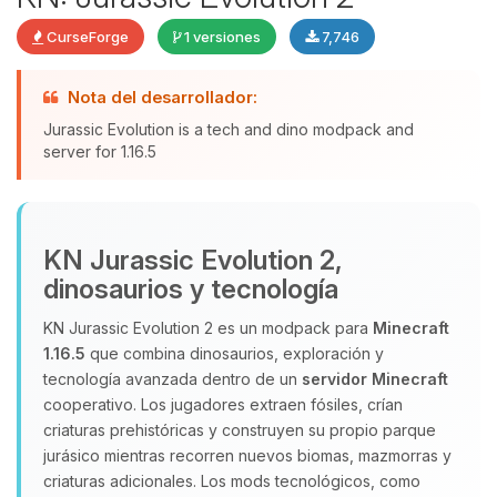
CurseForge
1 versiones
7,746
Yupi, por fin alguien con quien
Nota del desarrollador:
hablar! Soy Choupy, tu pequeno
Jurassic Evolution is a tech and dino modpack and
asistente de BoxToPlay. Cuentame
server for 1.16.5
que necesitas y moveré mis
pequenos circuitos para ayudarte.
07/08/2026 04:20
KN Jurassic Evolution 2,
dinosaurios y tecnología
KN Jurassic Evolution 2 es un modpack para
Minecraft
1.16.5
que combina dinosaurios, exploración y
tecnología avanzada dentro de un
servidor Minecraft
cooperativo. Los jugadores extraen fósiles, crían
criaturas prehistóricas y construyen su propio parque
jurásico mientras recorren nuevos biomas, mazmorras y
criaturas adicionales. Los mods tecnológicos, como