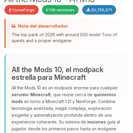
CurseForge
139 versiones
20,755,071
Nota del desarrollador:
The top pack of 2026 with around 500 mods! Tons of
quests and a proper endgame.
Yupi, por fin alguien con quien
All the Mods 10, el modpack
hablar! Soy Choupy, tu pequeno
estrella para Minecraft
asistente de BoxToPlay. Cuentame
que necesitas y moveré mis
All the Mods 10 es un modpack enorme para cualquier
pequenos circuitos para ayudarte.
servidor Minecraft
, que reúne cerca de
quinientos
09/08/2026 08:07
mods
en torno a Minecraft 1.21 y NeoForge. Combina
tecnología avanzada, magia compleja, exploración
exigente y automatización profunda dentro de una
experiencia coherente. Su sistema de
misiones
guía al
jugador desde los primeros pasos hasta un endgame