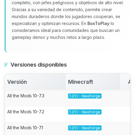
completo, con jefes peligrosos y objetivos de alto nivel.
Gracias a su variedad de contenido, permite crear
mundos duraderos donde los jugadores cooperan, se
especializan y optimizan recursos. En
BoxToPlay
lo
consideramos ideal para comunidades que buscan un
gameplay denso y muchos retos a largo plazo.
Versiones disponibles
Versión
Minecraft
Ac
All the Mods 10-7.3
1.21.1 - NeoForge
All the Mods 10-7.2
1.21.1 - NeoForge
All the Mods 10-7.1
1.21.1 - NeoForge