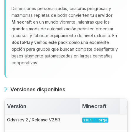
Dimensiones personalizadas, criaturas peligrosas y
mazmorras repletas de botín convierten tu
servidor
Minecraft
en un mundo vibrante, mientras que los
grandes mods de automatización permiten procesar
recursos y fabricar equipamiento de nivel extremo. En
BoxToPlay
vemos este pack como una excelente
opción para grupos que buscan combate desafiante y
bases altamente automatizadas en largas campañas
cooperativas.
Versiones disponibles
Versión
Minecraft
Ac
Odyssey 2 / Release V2.5R
1.16.5 - Forge