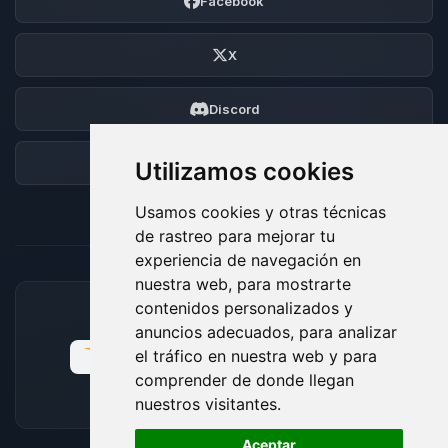
Facebook
X
Discord
Foro
Utilizamos cookies
Usamos cookies y otras técnicas
de rastreo para mejorar tu
experiencia de navegación en
nuestra web, para mostrarte
contenidos personalizados y
MÉTODOS DE PAGO ACEPTADOS
anuncios adecuados, para analizar
el tráfico en nuestra web y para
comprender de donde llegan
nuestros visitantes.
🍪
Aceptar