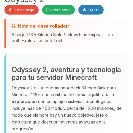
CurseForge
2 versiones
19,092
Nota del desarrollador:
Yupi, por fin alguien con quien
A huge 1.16.5 Kitchen Sink Pack with an Emphasis on
hablar! Soy Choupy, tu pequeno
both Exploration and Tech
asistente de BoxToPlay. Cuentame
que necesitas y moveré mis
pequenos circuitos para ayudarte.
Odyssey 2, aventura y tecnología
07/08/2026 14:44
para tu servidor Minecraft
Odyssey 2 es un enorme modpack Kitchen Sink para
Minecraft 1.16.5 que combina de forma equilibrada la
exploración
con complejos sistemas tecnológicos.
Incluye más de 400 mods y cerca de 1 200 misiones, de
modo que siempre hay un nuevo objetivo, jefe o
estructura que descubrir mientras avanzas en la
progresión.