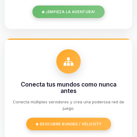
¡EMPIEZA LA AVENTURA!
Conecta tus mundos como nunca
antes
Conecta múltiples servidores y crea una poderosa red de
Yupi, por fin alguien con quien
juego.
hablar! Soy Choupy, tu pequeno
asistente de BoxToPlay. Cuentame
DESCUBRE BUNGEE / VELOCITY
que necesitas y moveré mis
pequenos circuitos para ayudarte.