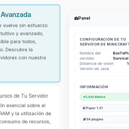
y Avanzada
Panel
e vuelve sin esfuerzo
tuitivo y avanzado,
CONFIGURACIÓN DE TU
ible para todos,
SERVIDOR DE MINECRAF
o. Descubre la
Nombre del
BoxToPl
rvidores con nuestra
servidor
Survival
Distancia de visión
Versión de Java
INFORMACIÓN
ursos de Tu Servidor
Lista blanca
n esencial sobre el
Paper 1.21
RAM y la utilización de
34 plugins
l consumo de recursos,