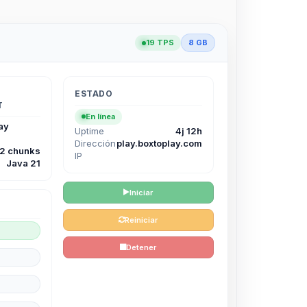
19 TPS
8 GB
ESTADO
T
En línea
ay
Uptime
4j 12h
Dirección
play.boxtoplay.com
12 chunks
IP
Java 21
Iniciar
Reiniciar
Detener