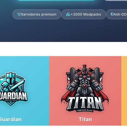
Servidores premium
+2000 Modpacks
Anti-D
Guardian
Titan