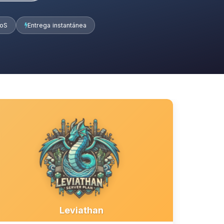
DoS
Entrega instantánea
Leviathan