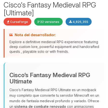
Cisco's Fantasy Medieval RPG
[Ultimate]
CurseForge
32 versiones
4,825,355
Nota del desarrollador:
Explore a definitive medieval RPG experience featuring
deep custom lore, powerful equipment and handcrafted
quests , playable solo or with freinds.
Yupi, por fin alguien con quien
hablar! Soy Choupy, tu pequeno
asistente de BoxToPlay. Cuentame
Cisco’s Fantasy Medieval RPG
que necesitas y moveré mis
pequenos circuitos para ayudarte.
Ultimate
09/08/2026 16:04
Cisco’s Fantasy Medieval RPG Ultimate es un modpack
muy completo que convierte tu servidor Minecraft en un
mundo de fantasía medieval profundo y variado. Ofrece
un
sistema de combate renovado
con animaciones