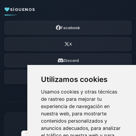
SÍGUENOS
Facebook
X
Discord
Foro
Utilizamos cookies
Usamos cookies y otras técnicas
de rastreo para mejorar tu
experiencia de navegación en
nuestra web, para mostrarte
contenidos personalizados y
MÉTODOS DE PAGO ACEPTADOS
anuncios adecuados, para analizar
el tráfico en nuestra web y para