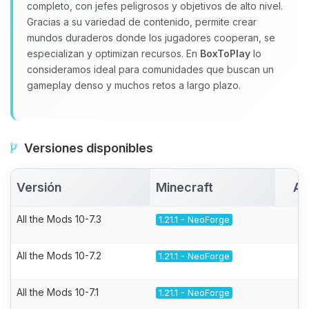
completo, con jefes peligrosos y objetivos de alto nivel.
Gracias a su variedad de contenido, permite crear
mundos duraderos donde los jugadores cooperan, se
especializan y optimizan recursos. En
BoxToPlay
lo
consideramos ideal para comunidades que buscan un
gameplay denso y muchos retos a largo plazo.
Versiones disponibles
Versión
Minecraft
Ac
All the Mods 10-7.3
1.21.1 - NeoForge
All the Mods 10-7.2
1.21.1 - NeoForge
All the Mods 10-7.1
1.21.1 - NeoForge