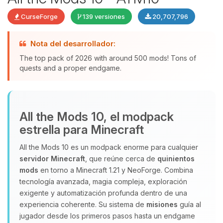
CurseForge
139 versiones
20,707,796
Nota del desarrollador:
The top pack of 2026 with around 500 mods! Tons of
quests and a proper endgame.
Yupi, por fin alguien con quien
All the Mods 10, el modpack
hablar! Soy Choupy, tu pequeno
estrella para Minecraft
asistente de BoxToPlay. Cuentame
que necesitas y moveré mis
All the Mods 10 es un modpack enorme para cualquier
pequenos circuitos para ayudarte.
servidor Minecraft
, que reúne cerca de
quinientos
07/08/2026 20:02
mods
en torno a Minecraft 1.21 y NeoForge. Combina
tecnología avanzada, magia compleja, exploración
exigente y automatización profunda dentro de una
experiencia coherente. Su sistema de
misiones
guía al
jugador desde los primeros pasos hasta un endgame