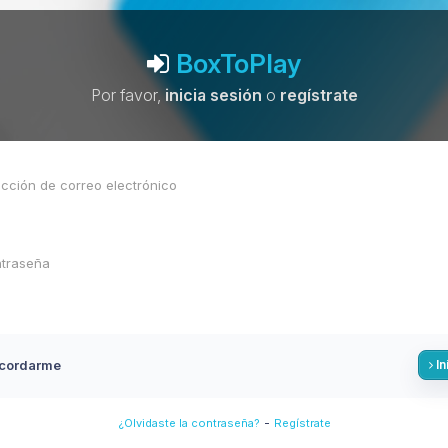
BoxToPlay
Por favor,
inicia sesión
o
regístrate
cordarme
In
-
¿Olvidaste la contraseña?
Regístrate