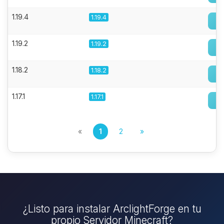
1.19.4
1.19.4
1.19.2
1.19.2
1.18.2
1.18.2
1.17.1
1.17.1
«
1
2
»
¿Listo para instalar ArclightForge en tu
propio Servidor Minecraft?