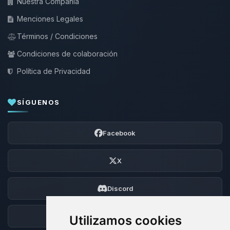
Nuestra Compañía
Menciones Legales
Términos / Condiciones
Condiciones de colaboración
Política de Privacidad
SÍGUENOS
Facebook
X
Discord
Foro
Utilizamos cookies