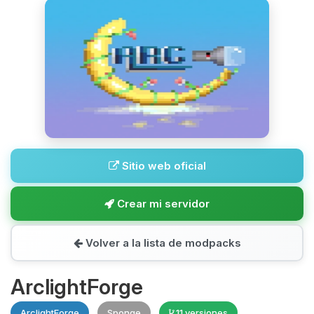
Sitio web oficial
Crear mi servidor
Volver a la lista de modpacks
ArclightForge
ArclightForge
Sponge
11 versiones