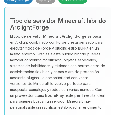
Tipo de servidor Minecraft híbrido
ArclightForge
El tipo de
servidor Minecraft
ArclightForge
se basa
en Arclight combinado con Forge y está pensado para
Yupi, por fin alguien con quien
ejecutar mods de Forge y plugins estilo Bukkit en un
hablar! Soy Choupy, tu pequeno
mismo entorno. Gracias a este núcleo híbrido puedes
asistente de BoxToPlay. Cuentame
mezclar contenido modificado, objetos especiales,
que necesitas y moveré mis
sistemas de habilidades y misiones con herramientas de
pequenos circuitos para ayudarte.
administración flexibles y capas extra de protección
08/08/2026 00:50
mediante plugins. La compatibilidad con varias
versiones de Minecraft lo vuelve perfecto para
modpacks complejos y redes con varios mundos. Con
un proveedor como
BoxToPlay
, este perfil resulta ideal
para quienes buscan un servidor Minecraft muy
personalizable sin sacrificar estabilidad ni rendimiento.