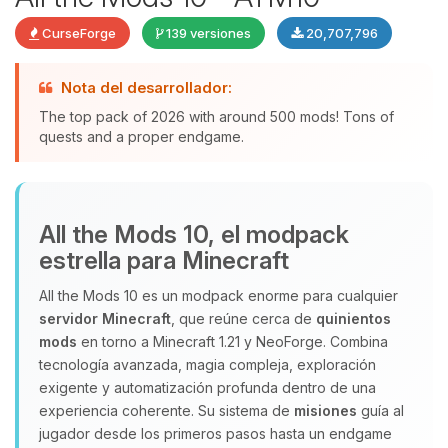
CurseForge
139 versiones
20,707,796
Nota del desarrollador:
The top pack of 2026 with around 500 mods! Tons of
quests and a proper endgame.
Yupi, por fin alguien con quien
All the Mods 10, el modpack
hablar! Soy Choupy, tu pequeno
estrella para Minecraft
asistente de BoxToPlay. Cuentame
que necesitas y moveré mis
All the Mods 10 es un modpack enorme para cualquier
pequenos circuitos para ayudarte.
servidor Minecraft
, que reúne cerca de
quinientos
07/08/2026 04:38
mods
en torno a Minecraft 1.21 y NeoForge. Combina
tecnología avanzada, magia compleja, exploración
exigente y automatización profunda dentro de una
experiencia coherente. Su sistema de
misiones
guía al
jugador desde los primeros pasos hasta un endgame