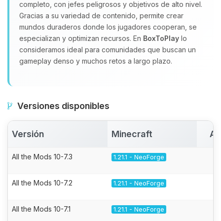
completo, con jefes peligrosos y objetivos de alto nivel.
Gracias a su variedad de contenido, permite crear
mundos duraderos donde los jugadores cooperan, se
especializan y optimizan recursos. En
BoxToPlay
lo
consideramos ideal para comunidades que buscan un
gameplay denso y muchos retos a largo plazo.
Versiones disponibles
Versión
Minecraft
Ac
All the Mods 10-7.3
1.21.1 - NeoForge
All the Mods 10-7.2
1.21.1 - NeoForge
All the Mods 10-7.1
1.21.1 - NeoForge